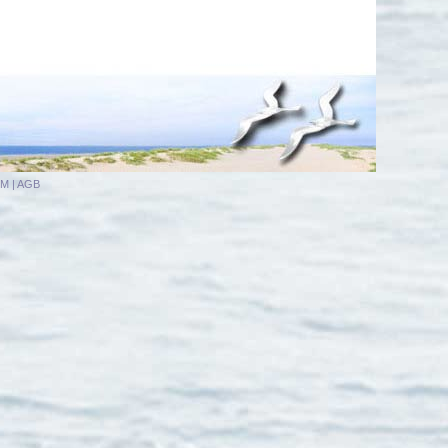
UM
|
AGB