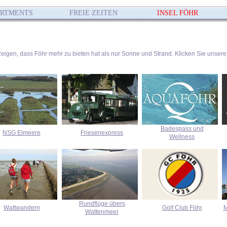
ARTMENTS
FREIE ZEITEN
INSEL FÖHR
zeigen, dass Föhr mehr zu bieten hat als nur Sonne und Strand. Klicken Sie unsere 
Badespass und
NSG Elmeere
Friesenexpress
Wellness
Rundflüge übers
Wattwandern
Golf Club Föhr
M
Wattenmeer