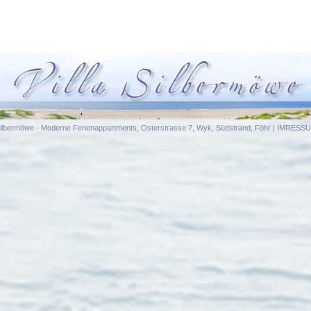
 Silbermöwe - Moderne Ferienappartments, Osterstrasse 7, Wyk, Südstrand, Föhr |
IMRESS