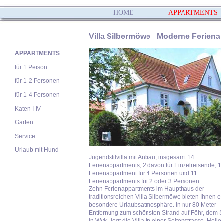
HOME
APPARTMENTS
Villa Silbermöwe - Moderne Ferien
APPARTMENTS
für 1 Person
für 1-2 Personen
für 1-4 Personen
Katen I-IV
Garten
Service
Urlaub mit Hund
Jugendstilvilla mit Anbau, insgesamt 14
Ferienappartments, 2 davon für Einzelreisende, 1
Ferienappartment für 4 Personen und 11
Ferienappartments für 2 oder 3 Personen.
Zehn Ferienappartments im Haupthaus der
traditionsreichen Villa Silbermöwe bieten Ihnen 
besondere Urlaubsatmosphäre. In nur 80 Meter
Entfernung zum schönsten Strand auf Föhr, dem 
in Wyk, liegt die Villa in einer Seitenstrasse. Hell